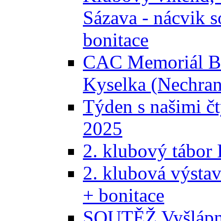
Sázava - nácvik s
bonitace
CAC Memoriál Bra
Kyselka (Nechran
Týden s našimi č
2025
2. klubový tábor
2. klubová výsta
+ bonitace
SOUTĚŽ Vyšlápni