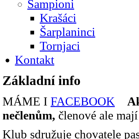
Šampioni
Krašáci
Šarplaninci
Tornjaci
Kontakt
Základní info
MÁME I
FACEBOOK
Ak
nečlenům,
členové ale mají
Klub sdružuje chovatele pa