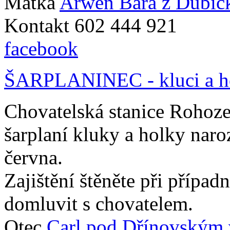
Matka
Arwen Bára z Dubic
Kontakt 602 444 921
facebook
ŠARPLANINEC - kluci a ho
Chovatelská stanice Rohoze
šarplaní kluky a holky nar
června.
Zajištění štěněte při přípa
domluvit s chovatelem.
Otec
Carl pod Dřínovským