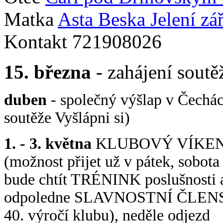
Matka
Asta Beska Jelení zá
Kontakt 721908026
15. března
- zahájení soutě
duben
- společný výšlap v Čechác
soutěže Vyšlápni si)
1. - 3. května
KLUBOVÝ VÍKEND
(možnost přijet už v pátek, sobo
bude chtít TRÉNINK poslušnosti a 
odpoledne SLAVNOSTNÍ ČLENS
40. výročí klubu), neděle odjezd