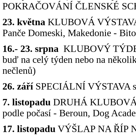
POKRAČOVÁNÍ ČLENSKÉ SCHŮZ
23. května
KLUBOVÁ VÝSTAVA Li
Panče Domeski, Makedonie - Bito
16.- 23. srpna
KLUBOVÝ TÝDEN, K
buď na celý týden nebo na několik
nečlenů)
26. září
SPECIÁLNÍ VÝSTAVA s 
7. listopadu
DRUHÁ KLUBOVÁ VÝS
podle počasí - Beroun, Dog Acad
17. listopadu
VÝŠLAP NA ŘÍP 