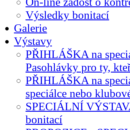
On-line žádost o kontr
Výsledky bonitací
Galerie
Výstavy
PŘIHLÁŠKA na speciál
Pasohlávky pro ty, kteř
PŘIHLÁŠKA na speciálk
speciálce nebo klubov
SPECIÁLNÍ VÝSTAVA P
bonitací