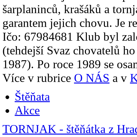
šarplaninců, krašáků a tornj
garantem jejich chovu. Je r
Ičo: 67984681 Klub byl zal
(tehdejší Svaz chovatelů ho
1987). Po roce 1989 se osam
Více v rubrice
O NÁS
a v
Štěňata
Akce
TORNJAK - štěňátka z Hra