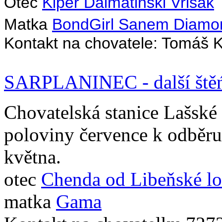
Otec
Kiper Dalmatinski Vrisak
Matka
BondGirl Sanem Diamo
Kontakt na chovatele: Tomáš
SARPLANINEC - další štěń
Chovatelská stanice Lašské
poloviny července k odběru 
května.
otec
Chenda od Libeňské lo
matka
Gama