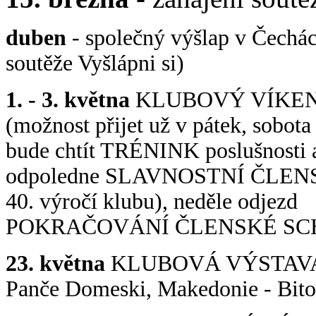
duben
- společný výšlap v Čechác
soutěže Vyšlápni si)
1. - 3. května
KLUBOVÝ VÍKEND
(možnost přijet už v pátek, sobo
bude chtít TRÉNINK poslušnosti a 
odpoledne SLAVNOSTNÍ ČLENS
40. výročí klubu), neděle odjezd
POKRAČOVÁNÍ ČLENSKÉ SCHŮZ
23. května
KLUBOVÁ VÝSTAVA Li
Panče Domeski, Makedonie - Bito