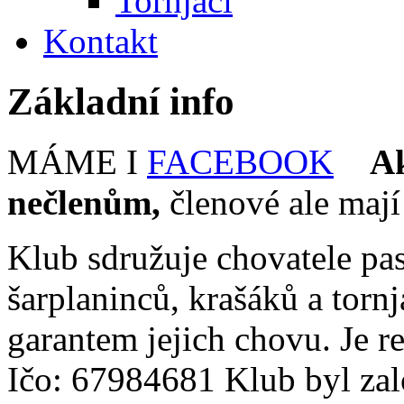
Tornjaci
Kontakt
Základní info
MÁME I
FACEBOOK
Ak
nečlenům,
členové ale mají
Klub sdružuje chovatele pa
šarplaninců, krašáků a tornj
garantem jejich chovu. Je r
Ičo: 67984681 Klub byl zal