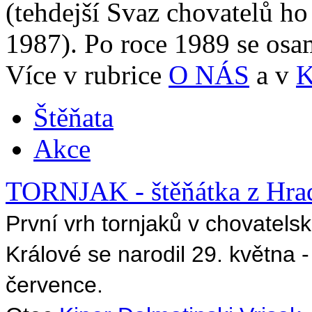
(tehdejší Svaz chovatelů ho
1987). Po roce 1989 se osam
Více v rubrice
O NÁS
a v
Štěňata
Akce
TORNJAK - štěňátka z Hra
První vrh tornjaků v chovatel
Králové se narodil 29. května 
července.