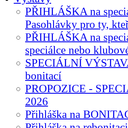
PŘIHLÁŠKA na speciál
Pasohlávky pro ty, kteř
PŘIHLÁŠKA na speciálk
speciálce nebo klubov
SPECIÁLNÍ VÝSTAVA P
bonitací
PROPOZICE - SPEC
2026
Přihláška na BONITAC
Přihláška na rebonitaci