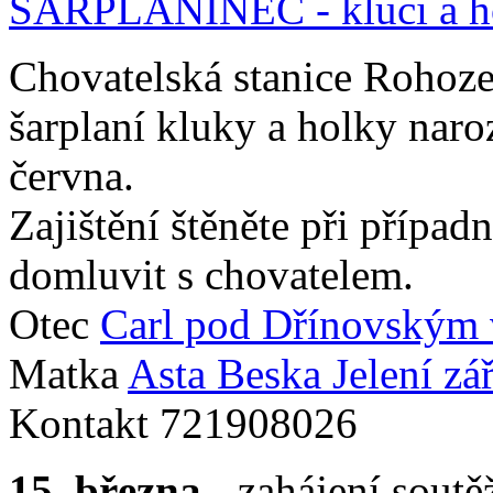
ŠARPLANINEC - kluci a ho
Chovatelská stanice Rohoze
šarplaní kluky a holky nar
června.
Zajištění štěněte při přípa
domluvit s chovatelem.
Otec
Carl pod Dřínovským
Matka
Asta Beska Jelení zá
Kontakt 721908026
15. března
- zahájení soutě