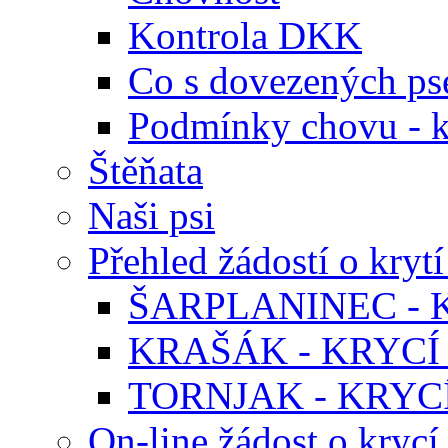
Kontrola DKK
Co s dovezených ps
Podmínky chovu - k
Štěňata
Naši psi
Přehled žádostí o krytí
ŠARPLANINEC - K
KRAŠÁK - KRYCÍ 
TORNJAK - KRYCÍ
On-line žádost o krycí 