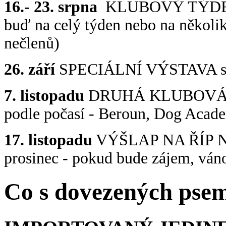
16.- 23. srpna
KLUBOVÝ TÝDEN, K
buď na celý týden nebo na několik
nečlenů)
26. září
SPECIÁLNÍ VÝSTAVA s 
7. listopadu
DRUHÁ KLUBOVÁ VÝS
podle počasí - Beroun, Dog Acad
17. listopadu
VÝŠLAP NA ŘÍP 
prosinec - pokud bude zájem, váno
Co s dovezených pse