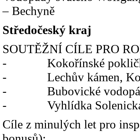
– Bechyně
Středočeský kraj
SOUTĚŽNÍ CÍLE PRO RO
- Kokořínské pokličk
- Lechův kámen, Ko
- Bubovické vodopády,
- Vyhlídka Solenická 
Cíle z minulých let pro insp
bonusů):