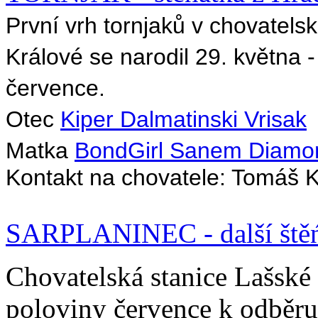
První vrh tornjaků v chovatel
Králové se narodil 29. května 
července.
Otec
Kiper Dalmatinski Vrisak
Matka
BondGirl Sanem Diamo
Kontakt na chovatele: Tomáš
SARPLANINEC - další štěń
Chovatelská stanice Lašské
poloviny července k odběru 