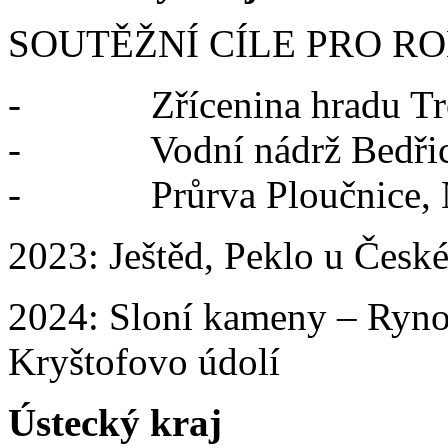
SOUTĚŽNÍ CÍLE PRO RO
-
Zřícenina hradu T
- Vodní nádrž Bedři
- Průrva Ploučnice, N
2023: Ještěd, Peklo u České
2024: Sloní kameny – Rynol
Kryštofovo údolí
Ústecký kraj