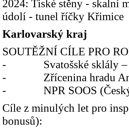
2024: Tiské stěny - skalní
údolí - tunel říčky Křimice
Karlovarský kraj
SOUTĚŽNÍ CÍLE PRO RO
- Svatošské sklály – Ne
- Zřícenina hradu Andě
- NPR SOOS (Český Ye
Cíle z minulých let pro insp
bonusů):