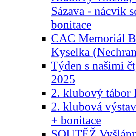
Sázava - nácvik s
bonitace
CAC Memoriál Bra
Kyselka (Nechran
Týden s našimi č
2025
2. klubový tábor
2. klubová výsta
+ bonitace
SOUTĚŽ Vyšlápni