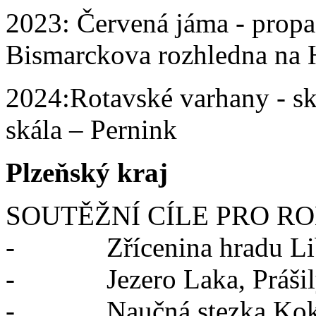
2023: Červená jáma - propa
Bismarckova rozhledna na 
2024:Rotavské varhany - ska
skála – Pernink
Plzeňský kraj
SOUTĚŽNÍ CÍLE PRO RO
- Zřícenina hradu Libšt
- Jezero Laka, Prášil
- Naučná stezka Kokots