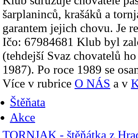
Klub sdružuje chovatele pa
šarplaninců, krašáků a tornj
garantem jejich chovu. Je r
Ičo: 67984681 Klub byl zal
(tehdejší Svaz chovatelů ho
1987). Po roce 1989 se osam
Více v rubrice
O NÁS
a v
Štěňata
Akce
TORNJAK - štěňátka z Hra