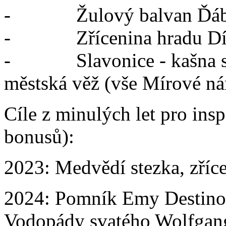
- Žulový balvan Ďáblov
- Zřícenina hradu Dívč
- Slavonice - kašna se
městská věž (vše Mírové ná
Cíle z minulých let pro insp
bonusů):
2023:
Medvědí stezka, zříc
2024: Pomník Emy Destino
Vodopády svatého Wolfgang