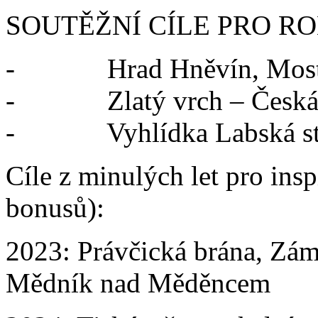
SOUTĚŽNÍ CÍLE PRO RO
-
Hrad Hněvín, Mos
- Zlatý vrch – Česká
- Vyhlídka Labská str
Cíle z minulých let pro insp
bonusů):
2023: Právčická brána, Zám
Mědník nad Měděncem