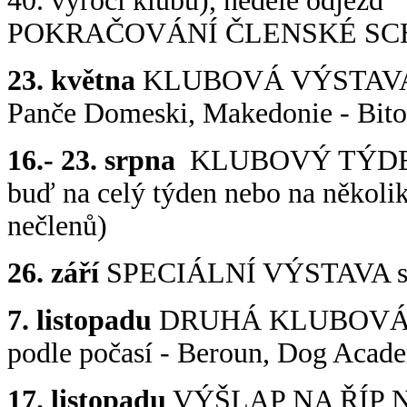
40. výročí klubu), neděle odjezd
POKRAČOVÁNÍ ČLENSKÉ SCHŮZ
23. května
KLUBOVÁ VÝSTAVA Li
Panče Domeski, Makedonie - Bito
16.- 23. srpna
KLUBOVÝ TÝDEN, K
buď na celý týden nebo na několik
nečlenů)
26. září
SPECIÁLNÍ VÝSTAVA s 
7. listopadu
DRUHÁ KLUBOVÁ VÝS
podle počasí - Beroun, Dog Acad
17. listopadu
VÝŠLAP NA ŘÍP 