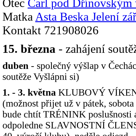
Otec
Carl pod Dřínovským
Matka
Asta Beska Jelení zá
Kontakt 721908026
15. března
- zahájení soutě
duben
- společný výšlap v Čechác
soutěže Vyšlápni si)
1. - 3. května
KLUBOVÝ VÍKEND
(možnost přijet už v pátek, sobo
bude chtít TRÉNINK poslušnosti a 
odpoledne SLAVNOSTNÍ ČLENS