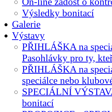
On-line žádost o kontr
Výsledky bonitací
Galerie
Výstavy
PŘIHLÁŠKA na speciál
Pasohlávky pro ty, kteř
PŘIHLÁŠKA na speciálk
speciálce nebo klubov
SPECIÁLNÍ VÝSTAVA P
bonitací