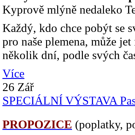
Kyprově mlýně nedaleko Te
Každý, kdo chce pobýt se s
pro naše plemena, může jet 
několik dní, podle svých č
Více
26 Zář
SPECIÁLNÍ VÝSTAVA Pasohl
PROPOZICE
(poplatky, p