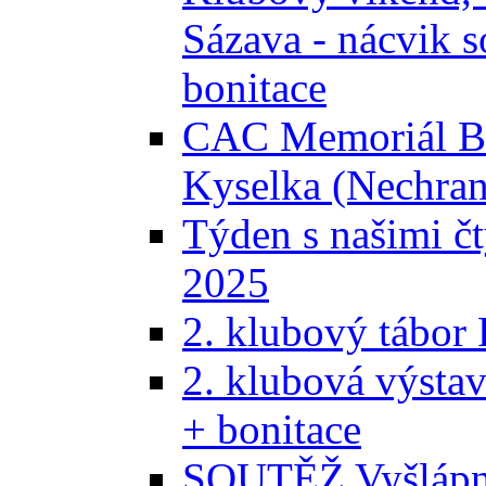
Sázava - nácvik s
bonitace
CAC Memoriál Bra
Kyselka (Nechran
Týden s našimi č
2025
2. klubový tábor
2. klubová výsta
+ bonitace
SOUTĚŽ Vyšlápni