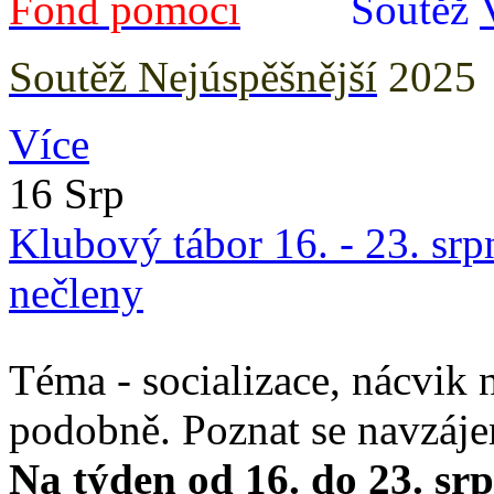
Fond pomoci
Soutěž
Soutěž Nejúspěšnější
2025
Více
16 Srp
Klubový tábor 16. - 23. srp
nečleny
Téma - socializace, nácvik 
podobně. Poznat se navzáj
Na týden od 16. do 23. sr