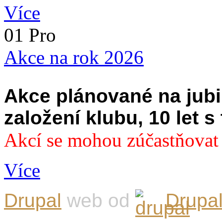
Více
01 Pro
Akce na rok 2026
Akce plánované na jubil
založení klubu, 10 let s
Akcí se mohou zúčastňovat 
Více
Drupal
web od
Drupal