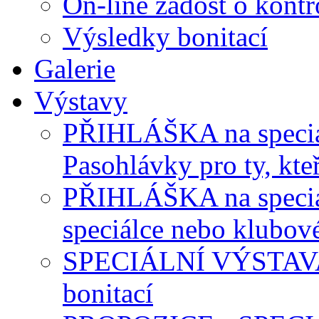
On-line žádost o kontr
Výsledky bonitací
Galerie
Výstavy
PŘIHLÁŠKA na speciál
Pasohlávky pro ty, kteř
PŘIHLÁŠKA na speciálk
speciálce nebo klubov
SPECIÁLNÍ VÝSTAVA P
bonitací