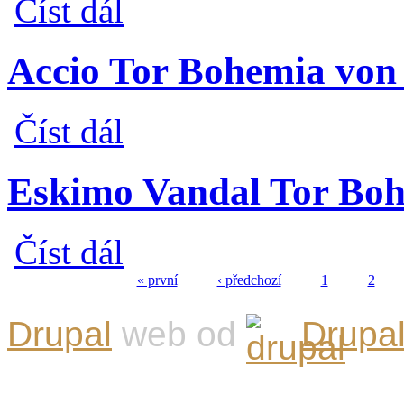
Číst dál
Accio Tor Bohemia von
Accio Tor Bohemia von Wapensdorf
Číst dál
Eskimo Vandal Tor Bo
Eskimo Vandal Tor Bohemia
Číst dál
« první
‹ předchozí
1
2
Stránky
Drupal
web od
Drupal