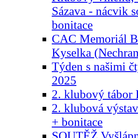
Sázava - nácvik s
bonitace
CAC Memoriál Bra
Kyselka (Nechran
Týden s našimi č
2025
2. klubový tábor
2. klubová výsta
+ bonitace
SOUTĚŽ Vyšlápni