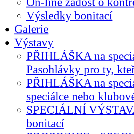
On-line žádost o kontr
Výsledky bonitací
Galerie
Výstavy
PŘIHLÁŠKA na speciál
Pasohlávky pro ty, kteř
PŘIHLÁŠKA na speciálk
speciálce nebo klubov
SPECIÁLNÍ VÝSTAVA P
bonitací