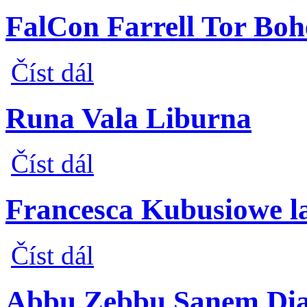
FalCon Farrell Tor Bo
FalCon Farrell Tor Bohemia
Číst dál
Runa Vala Liburna
Runa Vala Liburna
Číst dál
Francesca Kubusiowe l
Francesca Kubusiowe lasy
Číst dál
Abbu Zebbu Sanem Di